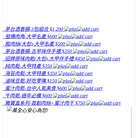
茅台酒香腸-3包組合
$1,200
祖傳肉角-大甲名產
$600
粗肉絲(大包)-大甲名產
$500
茅台酒香腸-古早味伴手禮
$350
招牌原味肉乾(大包)-大甲伴手禮
$450
純肉鬆-大甲特產
$350
海苔肉鬆-大甲特產
$350
滷味豆乾-好吃零嘴
$150
蜜汁肉乾-台中人氣美食
$600
牛肉乾-過年必備
$600
豬寶盒系列-首創肉絲+蜜汁肉干
$750