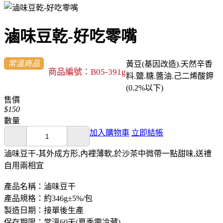
滷味豆乾-好吃零嘴
常溫商品
黃豆(基因改造).天然辛香
商品編號：B05-391g
料.鹽.糖.醬油.己二烯酸鉀
(0.2%以下)
售價
$150
數量
加入購物車
立即結帳
滷味豆干-其外成方形,內裡薄軟,於沙茶中微帶一點甜味,送禮
自用兩相宜
產品名稱：滷味豆干
產品規格：約346g±5%/包
製造日期：接單後生產
保存期限：常溫60天(夏季需冷藏)